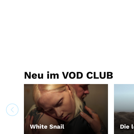
Neu im VOD CLUB
White Snail
Die 
LEIH