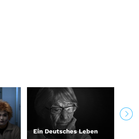
Ein Deutsches Leben
Tan
LEIHEN
LEI