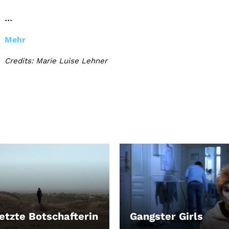
...
Mehr
Credits: Marie Luise Lehner
letzte Botschafterin
Gangster Girls
EN
LEIHEN