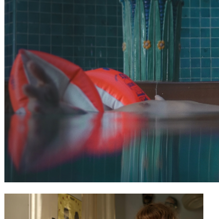
Gutscheine
& Filmpässe
Account
Suche