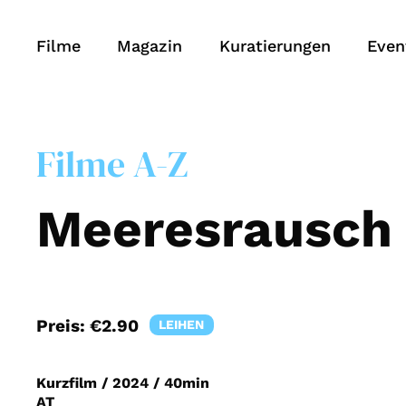
Filme
Magazin
Kuratierungen
Even
Filme A-Z
Meeresrausch (
Preis:
€2.90
LEIHEN
Kurzfilm
/
2024
/
40min
AT