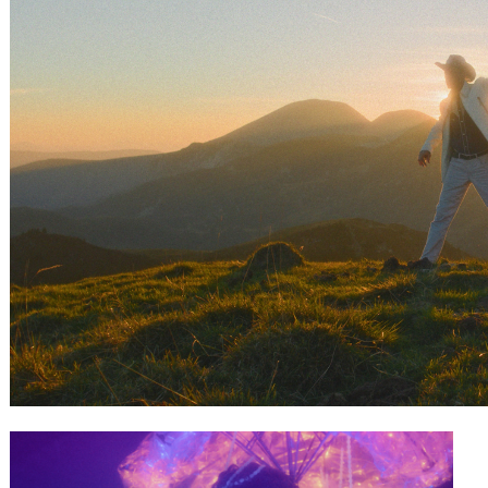
Gutscheine
& Filmpässe
Account
Suche