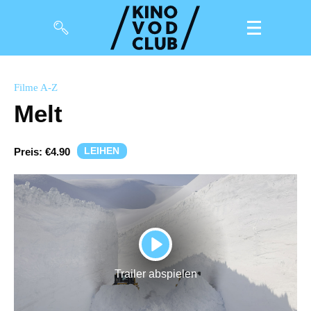
Filme
Filme A-Z
Melt
Magazin
Kuratierungen
LEIHEN
Preis:
€4.90
Events
So geht’s
Filmpakete
PLAY
Gutscheine
Trailer abspielen
& Filmpässe