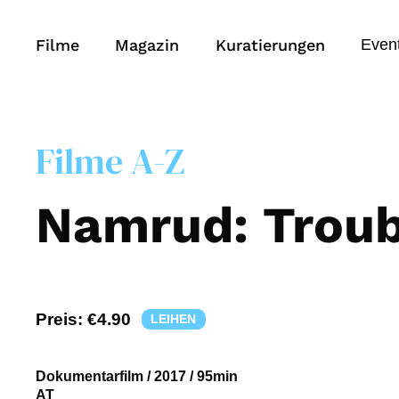
Filme
Magazin
Kuratierungen
Even
Filme A-Z
Namrud: Trou
Preis:
€4.90
LEIHEN
Dokumentarfilm
/
2017
/
95min
AT