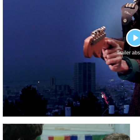
Gutscheine
& Filmpässe
Account
Suche
P
Trailer ab