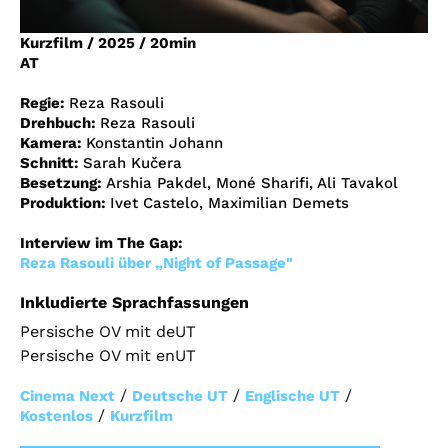
Account
Kurzfilm
/
2025
/
20min
Suche
AT
Regie:
Reza Rasouli
Drehbuch:
Reza Rasouli
Kamera:
Konstantin Johann
Schnitt:
Sarah Kučera
Besetzung:
Arshia Pakdel, Moné Sharifi, Ali Tavakol
Produktion:
Ivet Castelo, Maximilian Demets
Interview im The Gap
:
Reza Rasouli über „Night of Passage"
Inkludierte Sprachfassungen
Persische OV mit deUT
Persische OV mit enUT
/
/
/
Cinema Next
Deutsche UT
Englische UT
/
Kostenlos
Kurzfilm