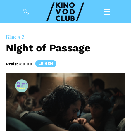
Filme
Filme A-Z
Night of Passage
Magazin
Kuratierungen
LEIHEN
Preis:
€0.00
Events
So geht’s
Filmpakete
Gutscheine
& Filmpässe