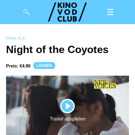
Filme
Filme A-Z
Night of the Coyotes
Magazin
Kuratierungen
LEIHEN
Preis:
€4.90
Events
So geht’s
Filmpakete
PLAY
Gutscheine
Trailer abspielen
& Filmpässe