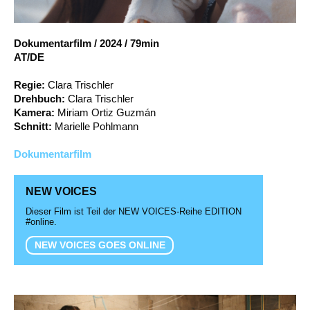
Account
Suche
Dokumentarfilm
/
2024
/
79min
AT/DE
Regie:
Clara Trischler
Drehbuch:
Clara Trischler
Kamera:
Miriam Ortiz Guzmán
Schnitt:
Marielle Pohlmann
Dokumentarfilm
NEW VOICES
Dieser Film ist Teil der NEW VOICES-Reihe EDITION
#online.
NEW VOICES GOES ONLINE