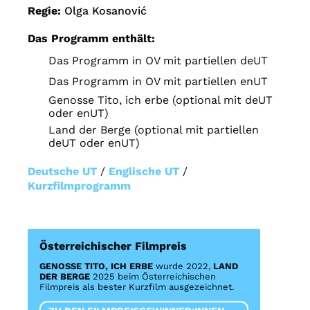
Regie:
Olga Kosanović
Das Programm enthält:
Das Programm in OV mit partiellen deUT
Das Programm in OV mit partiellen enUT
Genosse Tito, ich erbe (optional mit deUT
oder enUT)
Land der Berge (optional mit partiellen
deUT oder enUT)
Deutsche UT
/
Englische UT
/
Kurzfilmprogramm
Österreichischer Filmpreis
GENOSSE TITO, ICH ERBE
wurde 2022,
LAND
DER BERGE
2025 beim Österreichischen
Filmpreis als bester Kurzfilm ausgezeichnet.