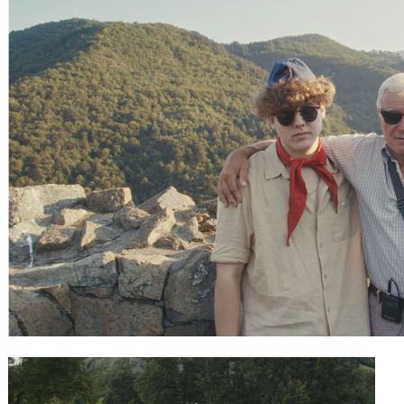
Gutscheine
& Filmpässe
Account
Suche