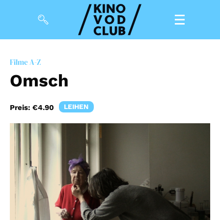
Filme
Filme A-Z
Omsch
Magazin
Kuratierungen
LEIHEN
Preis:
€4.90
Events
So geht’s
Filmpakete
Gutscheine
& Filmpässe