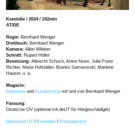
Account
Suche
Komödie
/
2024
/
102min
AT/DE
Regie:
Bernhard Wenger
Drehbuch:
Bernhard Wenger
Kamera:
Albin Wildner
Schnitt:
Rupert Höller
Besetzung:
Albrecht Schuch, Anton Noori, Julia Franz
Richter, Maria Hofstätter, Branko Samarovski, Marlene
Hauser, u. a.
Magazin:
Interview
und
Kuratierung
mit und von Bernhard Wenger
Fassung:
Deutsche OV (optional mit deUT für Hörgeschädigte)
Deutsche UT
/
Komödie
/
Preisgekrönt