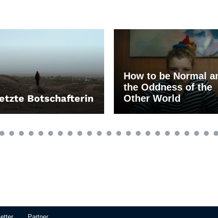
How to be Normal a
the Oddness of the
letzte Botschafterin
Other World
EN
LEIHEN
etter
Partner