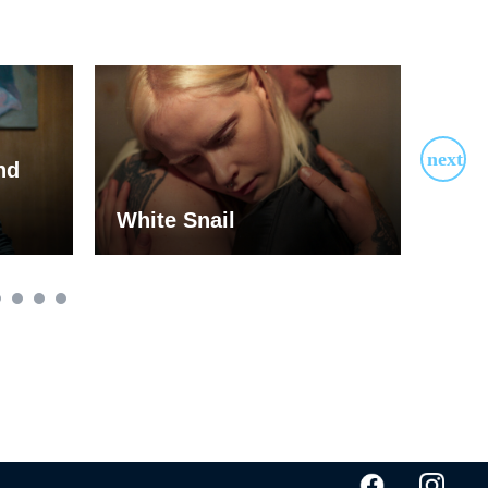
nd
White Snail
Mot
LEI