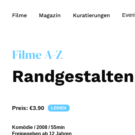
Filme
Magazin
Kuratierungen
Even
Filme A-Z
Randgestalten
Preis:
€3.90
LEIHEN
Komödie
/
2008
/
55min
Freigegeben ab 12 Jahren