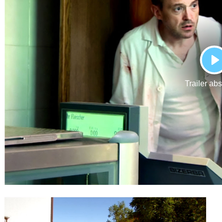
Gutscheine
& Filmpässe
Account
Suche
P
Trailer ab