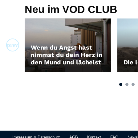
Neu im VOD CLUB
Wenn du Angst hast
nimmst du dein Herz in
den Mund und lächelst
Die 
LEIHEN
LEIH
Impressum & Datenschutz
AGB
Kontakt
FAQ
Newsl