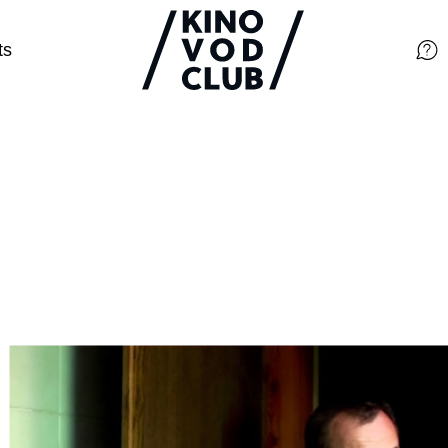
ts
Filme
Magazin
Kuratierungen
Events
So geht’s
Filmpakete