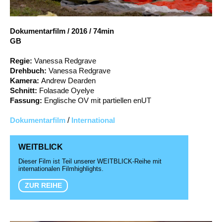
Account
Suche
Dokumentarfilm
/
2016
/
74min
GB
Regie:
Vanessa Redgrave
Drehbuch:
Vanessa Redgrave
Kamera:
Andrew Dearden
Schnitt:
Folasade Oyelye
Fassung:
Englische OV mit partiellen enUT
Dokumentarfilm
/
International
WEITBLICK
Dieser Film ist Teil unserer WEITBLICK-Reihe mit
internationalen Filmhighlights.
ZUR REIHE