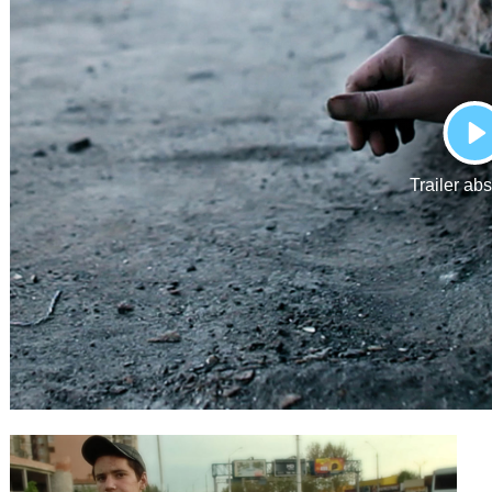
Gutscheine
& Filmpässe
Account
Suche
P
Trailer ab