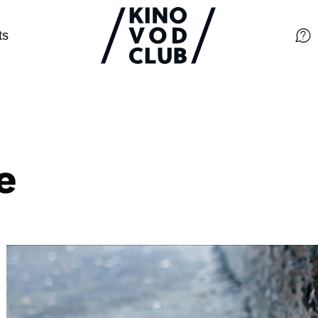
ts
Filme
Magazin
Kuratierungen
e
Events
So geht’s
Filmpakete