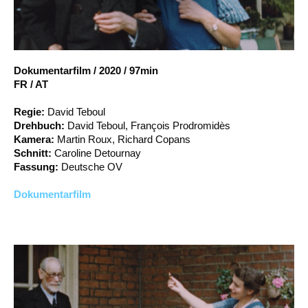
Account
Suche
Dokumentarfilm
/
2020
/
97min
FR / AT
Regie:
David Teboul
Drehbuch:
David Teboul, François Prodromidès
Kamera:
Martin Roux, Richard Copans
Schnitt:
Caroline Detournay
Fassung:
Deutsche OV
Dokumentarfilm