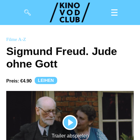
Filme
Filme A-Z
Sigmund Freud. Jude
Magazin
ohne Gott
Kuratierungen
Events
LEIHEN
Preis:
€4.90
So geht’s
Filmpakete
Gutscheine
PLAY
& Filmpässe
Trailer abspielen