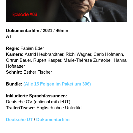
Account
Suche
Dokumentarfilm
/
2021
/
46min
AT
Regie:
Fabian Eder
Kamera:
Astrid Heubrandtner, Richi Wagner, Carlo Hofmann,
Ortrun Bauer, Rupert Kasper, Marie-Thérèse Zumtobel, Hanna
Hofstätter
Schnitt:
Esther Fischer
Bundle:
(Alle 15 Folgen im Paket um 30€)
Inkludierte Sprachfassungen:
Deutsche OV (optional mit deUT)
Trailer/Teaser:
Englisch ohne Untertitel
Deutsche UT
/
Dokumentarfilm