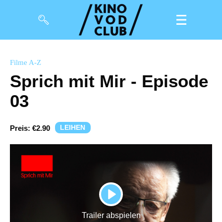
Filme
Filme A-Z
Sprich mit Mir - Episode
Magazin
03
Kuratierungen
Events
LEIHEN
Preis:
€2.90
So geht’s
Filmpakete
Gutscheine
PLAY
& Filmpässe
Trailer abspielen