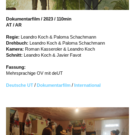
Account
Suche
Dokumentarfilm
/
2023
/
110min
AT / AR
Regie:
Leandro Koch & Paloma Schachmann
Drehbuch:
Leandro Koch & Paloma Schachmann
Kamera:
Roman Kasseroler & Leandro Koch
Schnitt:
Leandro Koch & Javier Favot
Fassung:
Mehrsprachige OV mit deUT
Deutsche UT
/
Dokumentarfilm
/
International