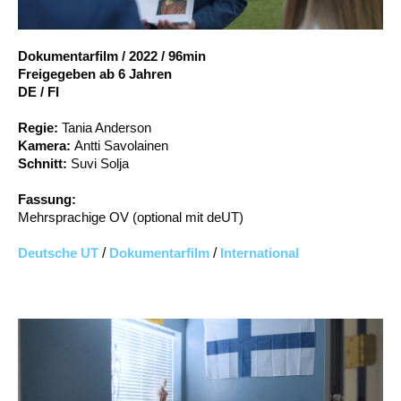
Account
Suche
Dokumentarfilm
/
2022
/
96min
Freigegeben ab 6 Jahren
DE / FI
Regie:
Tania Anderson
Kamera:
Antti Savolainen
Schnitt:
Suvi Solja
Fassung:
Mehrsprachige OV (optional mit deUT)
Deutsche UT
/
Dokumentarfilm
/
International