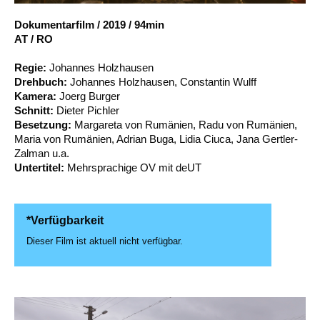
Account
Dokumentarfilm
/
2019
/
94min
Suche
AT / RO
Regie:
Johannes Holzhausen
Drehbuch:
Johannes Holzhausen, Constantin Wulff
Kamera:
Joerg Burger
Schnitt:
Dieter Pichler
Besetzung:
Margareta von Rumänien, Radu von Rumänien,
Maria von Rumänien, Adrian Buga, Lidia Ciuca, Jana Gertler-
Zalman u.a.
Untertitel:
Mehrsprachige OV mit deUT
*Verfügbarkeit
Dieser Film ist aktuell nicht verfügbar.