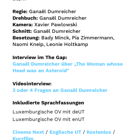
Regie:
Ganaël Dumreicher
Drehbuch:
Ganaël Dumreicher
Kamera:
Xavier Pawlowski
Schnitt:
Ganaël Dumreicher
Besetzung:
Bady Minck, Pia Zimmermann,
Naomi Kneip, Leonie Holtkamp
Interview im The Gap:
Ganaël Dumreicher über „The Woman whose
Head was an Asteroid"
Videointerview:
3 oder 4 Fragen an Ganaël Dumreicher
Inkludierte Sprachfassungen
Luxemburgische OV mit deUT
Luxemburgische OV mit enUT
Cinema Next
/
Englische UT
/
Kostenlos
/
Kurzfilm