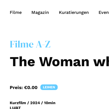
Filme
Magazin
Kuratierungen
Even
Filme A-Z
The Woman wh
Preis:
€0.00
LEIHEN
Kurzfilm
/
2024
/
10min
LU/AT