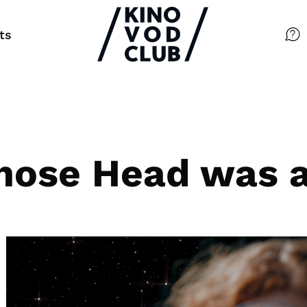
ts
Filme
Magazin
Kuratierungen
ose Head was a
Events
So geht’s
Filmpakete