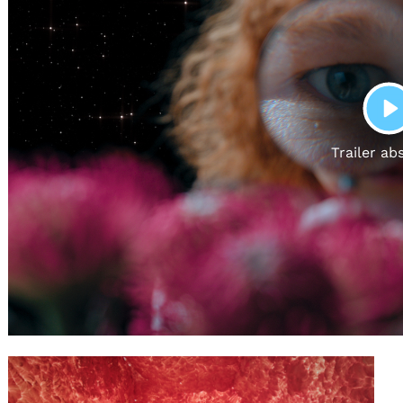
Gutscheine
& Filmpässe
Account
Suche
P
Trailer ab