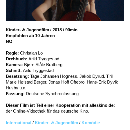
Account
Suche
Kinder- & Jugendfilm
/
2018
/
90min
Empfohlen ab 10 Jahren
NO
Regie:
Christian Lo
Drehbuch:
Arild Tryggestad
Kamera:
Bjørn Ståle Bratberg
Schnitt:
Arild Tryggestad
Besetzung:
Tage Johansen Hogness, Jakob Dyrud, Tiril
Marie Høistad Berger, Jonas Hoff Oftebro, Hans-Erik Dyvik
Husby u.a.
Fassung:
Deutsche Synchronfassung
Dieser Film ist Teil einer Kooperation mit alleskino.de:
der Online-Videothek für das deutsche Kino.
International
/
Kinder- & Jugendfilm
/
Komödie