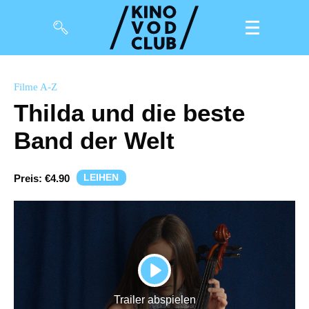
Filme
Filme A-Z
Thilda und die beste
Magazin
Band der Welt
Kuratierungen
Events
LEIHEN
Preis:
€4.90
So geht’s
Filmpakete
Gutscheine
PLAY
& Filmpässe
Trailer abspielen