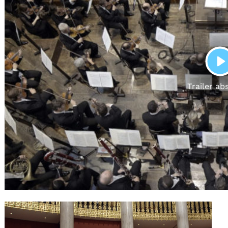
Gutscheine
& Filmpässe
Account
Suche
P
Trailer ab