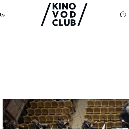
ts
Filme
Magazin
Kuratierungen
Events
So geht’s
Filmpakete