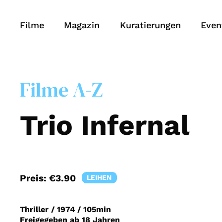
Filme
Magazin
Kuratierungen
Even
Filme A-Z
Trio Infernal
Preis:
€3.90
LEIHEN
Thriller
/
1974
/
105min
Freigegeben ab 18 Jahren