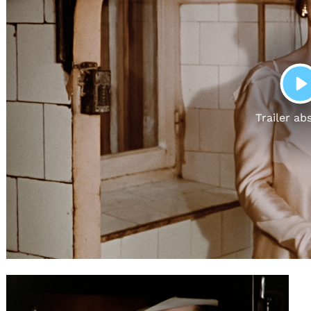
Gutscheine
& Filmpässe
Account
Suche
P
Trailer ab