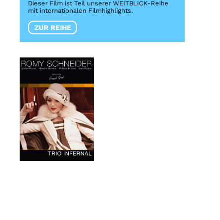
Dieser Film ist Teil unserer WEITBLICK-Reihe
mit internationalen Filmhighlights.
ZUR REIHE