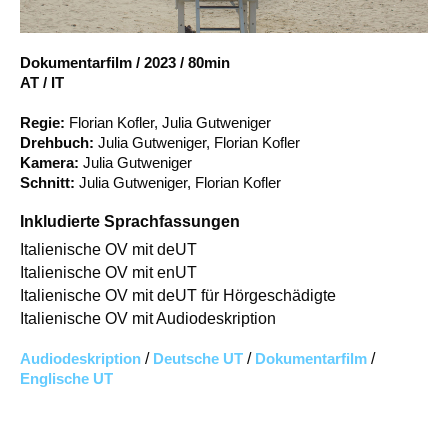
Account
Suche
Dokumentarfilm
/
2023
/
80min
AT / IT
Regie:
Florian Kofler, Julia Gutweniger
Drehbuch:
Julia Gutweniger, Florian Kofler
Kamera:
Julia Gutweniger
Schnitt:
Julia Gutweniger, Florian Kofler
Inkludierte Sprachfassungen
Italienische OV mit deUT
Italienische OV mit enUT
Italienische OV mit deUT für Hörgeschädigte
Italienische OV mit Audiodeskription
Audiodeskription
/
Deutsche UT
/
Dokumentarfilm
/
Englische UT