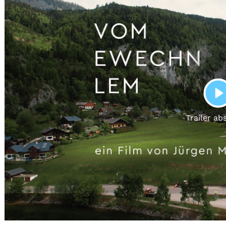
Gutscheine
& Filmpässe
Account
Suche
P
Trailer ab