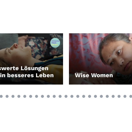
swerte Lösungen
ein besseres Leben
Wise Women
EN
LEIHEN