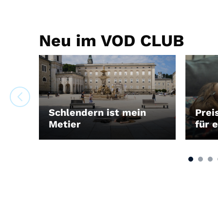
Neu im VOD CLUB
Schlendern ist mein
Prei
Metier
für 
LEIHEN
LEIH