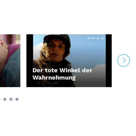
Der tote Winkel der
Wahrnehmung
Ren
LEIHEN
LEI