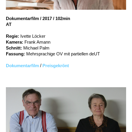
Account
Suche
Dokumentarfilm
/
2017
/
102min
AT
Regie:
Ivette Löcker
Kamera:
Frank Amann
Schnitt:
Michael Palm
Fassung:
Mehrsprachige OV mit partiellen deUT
Dokumentarfilm
/
Preisgekrönt