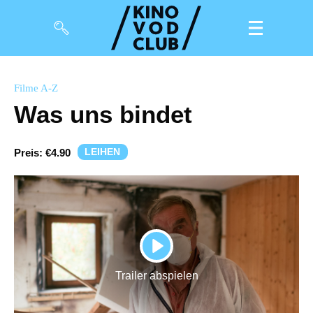
Filme
Filme A-Z
Was uns bindet
Magazin
Kuratierungen
LEIHEN
Preis:
€4.90
Events
So geht’s
Filmpakete
PLAY
Gutscheine
Trailer abspielen
& Filmpässe