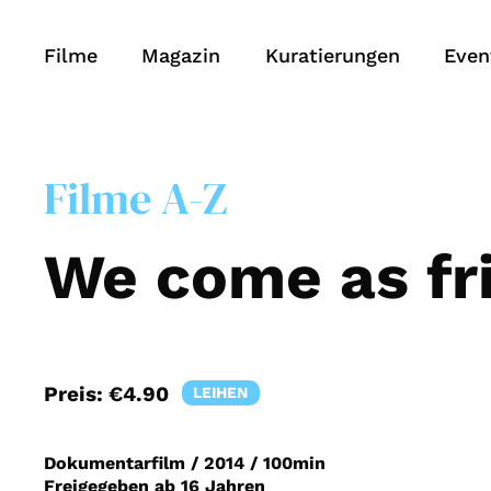
Filme
Magazin
Kuratierungen
Even
Filme A-Z
We come as fr
Preis:
€4.90
LEIHEN
Dokumentarfilm
/
2014
/
100min
Freigegeben ab 16 Jahren