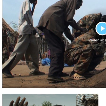
Gutscheine
& Filmpässe
Account
Suche
P
Trailer ab