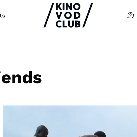
ts
Filme
Magazin
Kuratierungen
iends
Events
So geht’s
Filmpakete