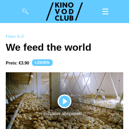
Filme
Filme A-Z
We feed the world
Magazin
Kuratierungen
LEIHEN
Preis:
€3.90
Events
So geht’s
Filmpakete
PLAY
Gutscheine
Trailer abspielen
& Filmpässe