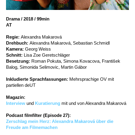
Account
Suche
Drama
/
2018
/
99min
AT
Regie:
Alexandra Makarová
Drehbuch:
Alexandra Makarová, Sebastian Schmidl
Kamera:
Georg Weiss
Schnitt:
Lisa Zoe Geretschläger
Besetzung:
Roman Pokuta, Simona Kovacova, František
Balog, Simonida Selimovic, Martin Gábor
Inkludierte Sprachfassungen:
Mehrsprachige OV mit
partiellen deUT
Magazin:
Interview
und
Kuratierung
mit und von Alexandra Makarová
Podcast filmfilter (Episode 27):
Zerschlag mein Herz: Alexandra Makarová über die
Freude am Filmemachen