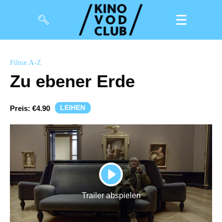
Filme
Filme A-Z
Zu ebener Erde
Magazin
Kuratierungen
LEIHEN
Preis:
€4.90
Events
So geht’s
Filmpakete
PLAY
Gutscheine
Trailer abspielen
& Filmpässe