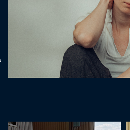
Gutscheine
& Filmpässe
Account
Suche
s