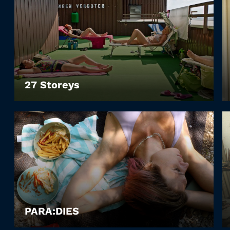
27 Storeys
LEIHEN
PARA:DIES
LEIHEN