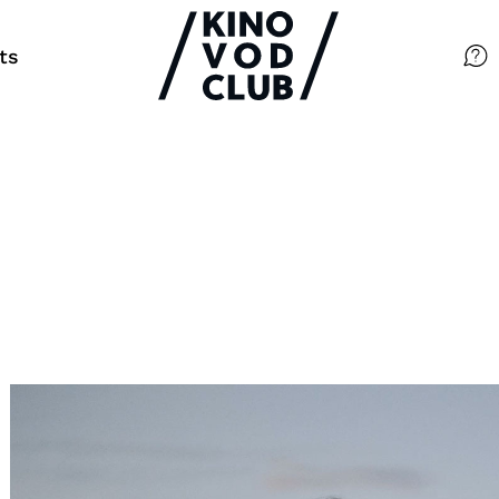
ts
Filme
Magazin
Kuratierungen
Events
So geht’s
Filmpakete