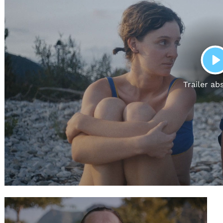
Gutscheine
& Filmpässe
Account
Suche
P
Trailer ab