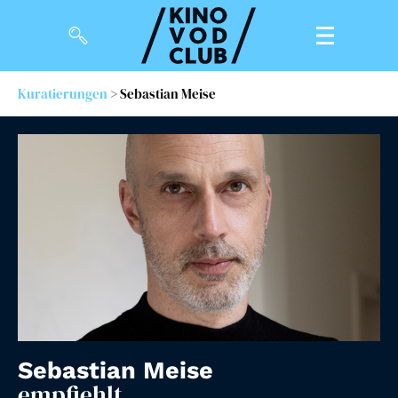
Kuratierungen
> Sebastian Meise
Filme
Magazin
Kuratierungen
Events
So geht’s
Filmpakete
Gutscheine
Sebastian Meise
& Filmpässe
empfiehlt