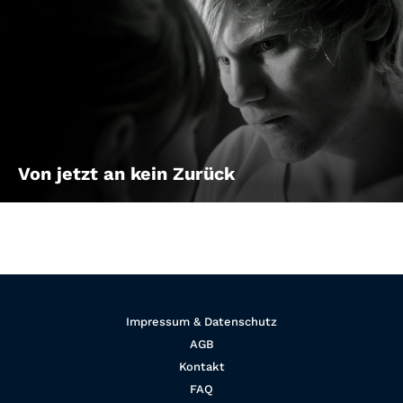
DER VAMPIR AUF DER COUCH
Von jetzt an kein Zurück
Wien, Anfang der 30er Jahre: Eines Nachts findet sich
ein neuer Patient auf Sigmund Freuds Couch wieder –
ein geheimnisvoller Graf, der die “unendlich lang”
andauernde Beziehung mit seiner Frau nicht mehr
ertragen kann. Er klagt dem interessierten Professor,
dass die eitle Gräfin ohne Unterlass darunter leidet,
sich selbst in einem Spiegel nicht betrachten zu
können. Nichtsahnend dass der Graf und seine Frau
Impressum & Datenschutz
Vampire sind, stellt Freud seinem mysteriösen
Patienten den jungen Maler Viktor vor.
AGB
Kontakt
FAQ