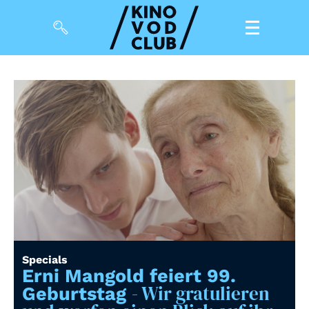
Filme
Magazin
Kuratierungen
Events
So geht’s
Filmpakete
Specials
Gutscheine
Erni Mangold feiert 99.
& Filmpässe
- Wir gratulieren
Geburtstag