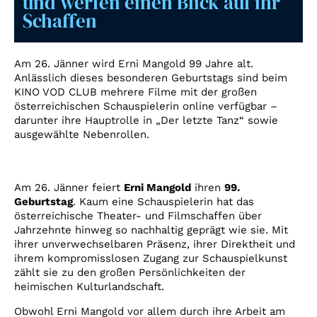
und werfen einen Blick auf ihr
Account
Schaffen
Suche
Am 26. Jänner wird Erni Mangold 99 Jahre alt.
Anlässlich dieses besonderen Geburtstags sind beim
KINO VOD CLUB mehrere Filme mit der großen
österreichischen Schauspielerin online verfügbar –
darunter ihre Hauptrolle in „Der letzte Tanz“ sowie
ausgewählte Nebenrollen.
Am 26. Jänner feiert
Erni Mangold
ihren
99.
Geburtstag
. Kaum eine Schauspielerin hat das
österreichische Theater- und Filmschaffen über
Jahrzehnte hinweg so nachhaltig geprägt wie sie. Mit
ihrer unverwechselbaren Präsenz, ihrer Direktheit und
ihrem kompromisslosen Zugang zur Schauspielkunst
zählt sie zu den großen Persönlichkeiten der
heimischen Kulturlandschaft.
Obwohl Erni Mangold vor allem durch ihre Arbeit am