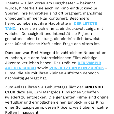
Theater – allen voran am Burgtheater – bekannt
wurde, hinterließ sie auch im Kino eindrucksvolle
Spuren. Ihre Filmrollen sind oft prägnant, manchmal
unbequem, immer klar konturiert. Besonders
hervorzuheben ist ihre Hauptrolle in
DER LETZTE
TANZ
, in der sie noch einmal eindrucksvoll zeigt, mit
welcher Genauigkeit und Intensität sie Figuren
gestaltet – eine Leistung, die eindrücklich beweist,
dass künstlerische Kraft keine Frage des Alters ist.
Daneben war Erni Mangold in zahlreichen Nebenrollen
zu sehen, die dem österreichischen Film wichtige
Akzente verliehen haben. Dazu zählen
DER
VAMPIR
AUF DER COUCH
sowie
VON JETZT AN KEIN ZURÜCK
–
Filme, die sie mit ihren kleinen Auftritten dennoch
nachhaltig geprägt hat.
Zum Anlass ihres 99. Geburtstags lädt der
KINO VOD
CLUB
dazu ein, Erni Mangolds filmisches Schaffen
(wieder) zu entdecken. Die genannten Filme sind online
verfügbar und ermöglichen einen Einblick in das Kino
einer Schauspielerin, deren Präsenz weit über einzelne
Rollen hinausgeht.