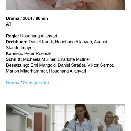
Account
Suche
Drama
/
2014
/
90min
AT
Regie:
Houchang Allahyari
Drehbuch:
Daniel Kundi, Houchang Allahyari, August
Staudenmayer
Kamera:
Peter Roehsler
Schnitt:
Michaela Müllner, Charlotte Müllner
Besetzung:
Erni Mangold, Daniel Sträßer, Viktor Gernot,
Marion Mitterhammer, Houchang Allahyari
Drama
/
Preisgekrönt