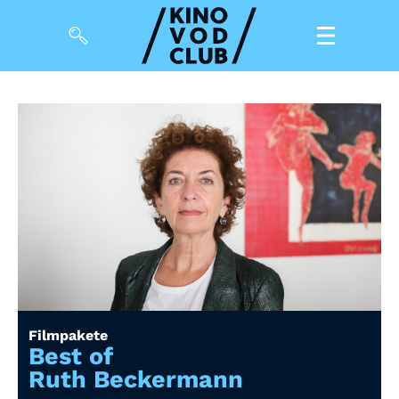
Filme
Magazin
Kuratierungen
Events
So geht’s
Filmpakete
Filmpakete
Gutscheine
Best of
& Filmpässe
Ruth Beckermann