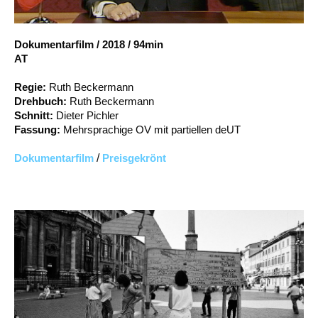
Account
Suche
Dokumentarfilm
/
2018
/
94min
AT
Regie:
Ruth Beckermann
Drehbuch:
Ruth Beckermann
Schnitt:
Dieter Pichler
Fassung:
Mehrsprachige OV mit partiellen deUT
Dokumentarfilm
/
Preisgekrönt