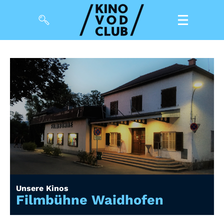
Filme
Magazin
Kuratierungen
Events
So geht’s
Filmpakete
Unsere Kinos
Gutscheine
Filmbühne Waidhofen
& Filmpässe