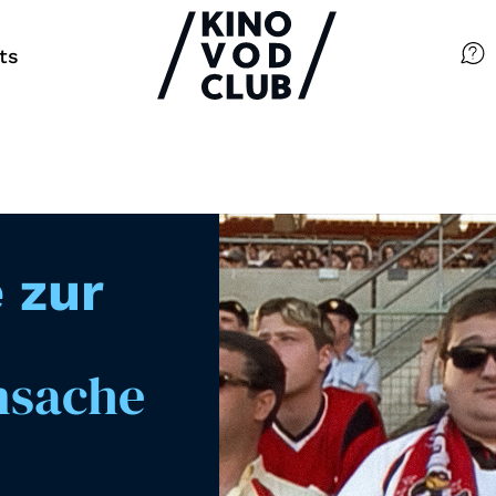
ts
Filme
Magazin
Kuratierungen
 zur
Events
nsache
So geht’s
Filmpakete