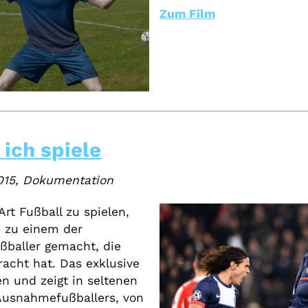
Zum Film
 ich spiele
2015, Dokumentation
rt Fußball zu spielen,
n zu einem der
ßballer gemacht, die
racht hat. Das exklusive
sen und zeigt in seltenen
Ausnahmefußballers, von