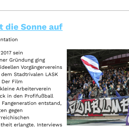
 die Sonne auf
ntation
 2017 sein
iner Gründung ging
ideellen Vorgängervereins
t dem Stadtrivalen LASK
 Der Film
kleine Arbeiterverein
k in den Profifußball
 Fangeneration entstand,
eten gegen
rreichischen
heit erlangte. Interviews