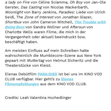
a lady on Fire
von Céline Sciamma,
Oh Boy
von Jan-Ole
Gerster,
Das Casting
von Nicolas Wackerbarth,
Moonlight
von Barry Jenkins,
Paradies: Liebe
von Ulrich
Seidl, The
Zone of Interest
von Jonathan Glazer,
Shortbus
von John Cameron Mitchell,
The Trouble with
Being Born
von Sandra Wollner und
Aftersun
von
Charlotte Wells waren Filme, die mich in der
Vergangenheit oder aktuell beeindruckt bzw.
beschäftigt haben.
Am meisten Einfluss auf mein Schreiben hatte
wahrscheinlich die Mumblecore-Szene aus New York
gepaart mit
Muttertag
von Helmut Sicheritz und die
Theaterstücke von Kleist.
Elenas Debütfilm
PARA:DIES
ist bei uns im KINO VOD
CLUB verfügbar. Hier geht’s zu
Elenas
Filmempfehlungen
aus dem KINO VOD CLUB.
Credits: Leah Valentina Hochedlinger