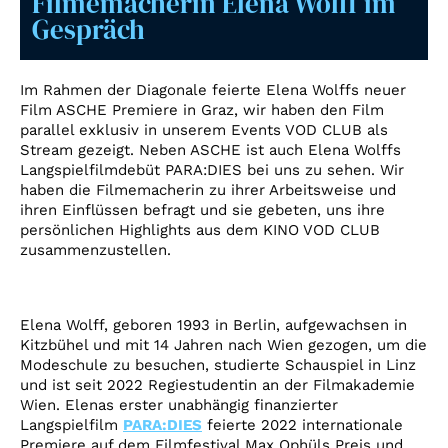
Filmemacherin Elena Wolff im
Account
Gespräch
Suche
Im Rahmen der Diagonale feierte Elena Wolffs neuer
Film ASCHE Premiere in Graz, wir haben den Film
parallel exklusiv in unserem Events VOD CLUB als
Stream gezeigt. Neben ASCHE ist auch Elena Wolffs
Langspielfilmdebüt PARA:DIES bei uns zu sehen. Wir
haben die Filmemacherin zu ihrer Arbeitsweise und
ihren Einflüssen befragt und sie gebeten, uns ihre
persönlichen Highlights aus dem KINO VOD CLUB
zusammenzustellen.
Elena Wolff, geboren 1993 in Berlin, aufgewachsen in
Kitzbühel und mit 14 Jahren nach Wien gezogen, um die
Modeschule zu besuchen, studierte Schauspiel in Linz
und ist seit 2022 Regiestudentin an der Filmakademie
Wien. Elenas erster unabhängig finanzierter
Langspielfilm
PARA:DIES
feierte 2022 internationale
Premiere auf dem Filmfestival Max Ophüls Preis und