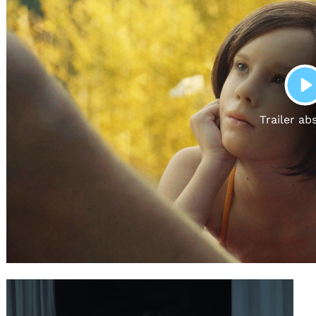
Gutscheine
& Filmpässe
Account
Suche
P
Trailer ab