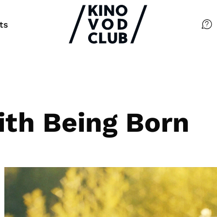
ts
Filme
Magazin
Kuratierungen
ith Being Born
Events
So geht’s
Filmpakete