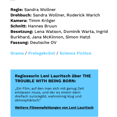
Regie:
Sandra Wollner
Drehbuch:
Sandra Wollner, Roderick Warich
Kamera:
Timm Kröger
Schnitt:
Hannes Bruun
Besetzung:
Lena Watson, Dominik Warta, Ingrid
Burkhard, Jana McKinnon, Simon Hatzl
Fassung:
Deutsche OV
Drama
/
Preisgekrönt
/
Science Fiction
Regisseurin Leni Lauritsch über THE
TROUBLE WITH BEING BORN:
„Ein Film, auf den man sich mit genug Zeit
einlassen muss, und der es einem dann
dreifach zurückgibt, wahnsinnig klug und
atmosphärisch.“
Weitere Filmempfehlungen von Leni Lauritsch