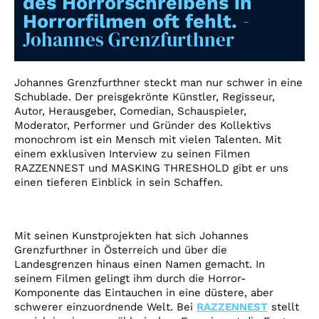
des Horrorschreibens in
Account
-
Horrorfilmen oft fehlt.
Suche
Johannes Grenzfurthner
Johannes Grenzfurthner steckt man nur schwer in eine
Schublade. Der preisgekrönte Künstler, Regisseur,
Autor, Herausgeber, Comedian, Schauspieler,
Moderator, Performer und Gründer des Kollektivs
monochrom ist ein Mensch mit vielen Talenten. Mit
einem exklusiven Interview zu seinen Filmen
RAZZENNEST und MASKING THRESHOLD gibt er uns
einen tieferen Einblick in sein Schaffen.
Mit seinen Kunstprojekten hat sich Johannes
Grenzfurthner in Österreich und über die
Landesgrenzen hinaus einen Namen gemacht. In
seinem Filmen gelingt ihm durch die Horror-
Komponente das Eintauchen in eine düstere, aber
schwerer einzuordnende Welt. Bei
RAZZENNEST
stellt