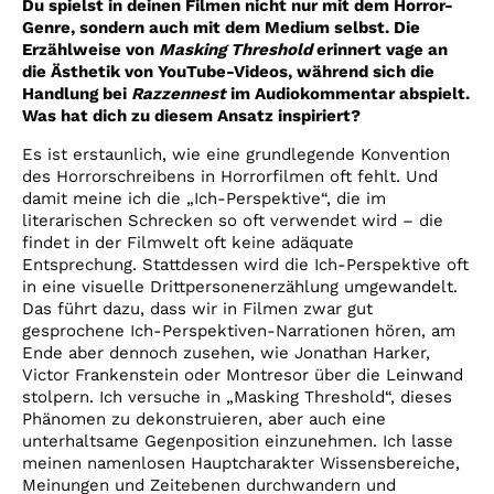
Du spielst in deinen Filmen nicht nur mit dem Horror-
Genre, sondern auch mit dem Medium selbst. Die
Erzählweise von
Masking Threshold
erinnert vage an
die Ästhetik von YouTube-Videos, während sich die
Handlung bei
Razzennest
im Audiokommentar abspielt.
Was hat dich zu diesem Ansatz inspiriert?
Es ist erstaunlich, wie eine grundlegende Konvention
des Horrorschreibens in Horrorfilmen oft fehlt. Und
damit meine ich die „Ich-Perspektive“, die im
literarischen Schrecken so oft verwendet wird – die
findet in der Filmwelt oft keine adäquate
Entsprechung. Stattdessen wird die Ich-Perspektive oft
in eine visuelle Drittpersonenerzählung umgewandelt.
Das führt dazu, dass wir in Filmen zwar gut
gesprochene Ich-Perspektiven-Narrationen hören, am
Ende aber dennoch zusehen, wie Jonathan Harker,
Victor Frankenstein oder Montresor über die Leinwand
stolpern. Ich versuche in „Masking Threshold“, dieses
Phänomen zu dekonstruieren, aber auch eine
unterhaltsame Gegenposition einzunehmen. Ich lasse
meinen namenlosen Hauptcharakter Wissensbereiche,
Meinungen und Zeitebenen durchwandern und