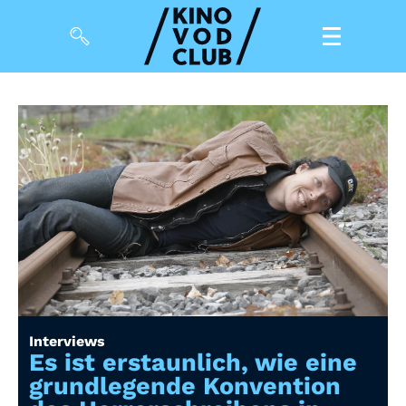
Filme
Magazin
Kuratierungen
Events
So geht’s
Filmpakete
Interviews
Gutscheine
Es ist erstaunlich, wie eine
& Filmpässe
grundlegende Konvention