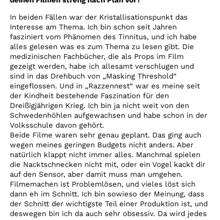
deinen Filmen streng nach Plan vor?
In beiden Fällen war der Kristallisationspunkt das
Interesse am Thema. Ich bin schon seit Jahren
fasziniert vom Phänomen des Tinnitus, und ich habe
alles gelesen was es zum Thema zu lesen gibt. Die
medizinischen Fachbücher, die als Props im Film
gezeigt werden, habe ich allesamt verschlugen und
sind in das Drehbuch von „Masking Threshold“
eingeflossen. Und in „Razzennest“ war es meine seit
der Kindheit bestehende Faszination für den
Dreißigjährigen Krieg. Ich bin ja nicht weit von den
Schwedenhöhlen aufgewachsen und habe schon in der
Volksschule davon gehört.
Beide Filme waren sehr genau geplant. Das ging auch
wegen meines geringen Budgets nicht anders. Aber
natürlich klappt nicht immer alles. Manchmal spielen
die Nacktschnecken nicht mit, oder ein Vogel kackt dir
auf den Sensor, aber damit muss man umgehen.
Filmemachen ist Problemlösen, und vieles löst sich
dann eh im Schnitt. Ich bin sowieso der Meinung, dass
der Schnitt der wichtigste Teil einer Produktion ist, und
deswegen bin ich da auch sehr obsessiv. Da wird jedes