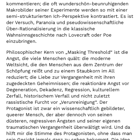
kommentieren; die oft wunderschön-beunruhigenden
Makrobilder seiner Experimente werden so mit einer
semi-strukturierten Ich-Perspektive kontrastiert. Es ist
der Versuch, Paranoia und pseudowissenschaftliche
Über-Rationalisierung in die klassische
Wahnsinnsgeschichte nach Lovecraft oder Poe
einzubringen.
Philosophischer Kern von „Masking Threshold“ ist die
Angst, die viele Menschen quält: die moderne
Weltsicht, die den Menschen aus dem Zentrum der
Schöpfung reißt und zu einem Staubkorn im All
reduziert; die Liebe zur Vergangenheit mit ihren
zugedeckten Geheimnissen; die reaktionäre Angst vor
Degeneration, Dekadenz, Regression, kulturellem
Zerfall, historischem Verfall und nicht zuletzt
rassistische Furcht vor „Verunreinigung“. Der
Protagonist ist zwar ein wissenschaftlich gebildeter,
queerer Mensch, der aber dennoch von seinen
düsteren, regressiven Ängsten und seiner eigenen
traumatischen Vergangenheit überwältigt wird. Und da
hilft mir die Stimme des Protagonisten, ohne dass man
sein Gesicht jemals ganz zu sehen bekommt. Die Idee