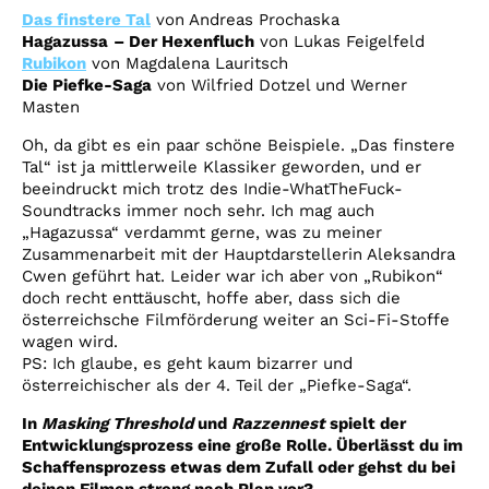
Das finstere Tal
von Andreas Prochaska
Hagazussa
– Der Hexenfluch
von Lukas Feigelfeld
Rubikon
von Magdalena Lauritsch
Die Piefke-Saga
von Wilfried Dotzel und Werner
Masten
Oh, da gibt es ein paar schöne Beispiele. „Das finstere
Tal“ ist ja mittlerweile Klassiker geworden, und er
beeindruckt mich trotz des Indie-WhatTheFuck-
Soundtracks immer noch sehr. Ich mag auch
„Hagazussa“ verdammt gerne, was zu meiner
Zusammenarbeit mit der Hauptdarstellerin Aleksandra
Cwen geführt hat. Leider war ich aber von „Rubikon“
doch recht enttäuscht, hoffe aber, dass sich die
österreichsche Filmförderung weiter an Sci-Fi-Stoffe
wagen wird.
PS: Ich glaube, es geht kaum bizarrer und
österreichischer als der 4. Teil der „Piefke-Saga“.
In
Masking Threshold
und
Razzennest
spielt der
Entwicklungsprozess eine große Rolle. Überlässt du im
Schaffensprozess etwas dem Zufall oder gehst du bei