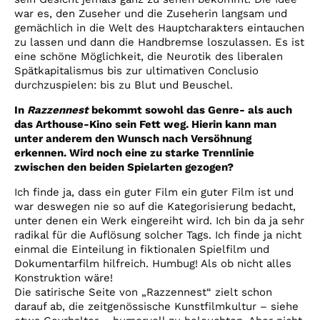
war es, den Zuseher und die Zuseherin langsam und
gemächlich in die Welt des Hauptcharakters eintauchen
zu lassen und dann die Handbremse loszulassen. Es ist
eine schöne Möglichkeit, die Neurotik des liberalen
Spätkapitalismus bis zur ultimativen Conclusio
durchzuspielen: bis zu Blut und Beuschel.
In
Razzennest
bekommt sowohl das Genre- als auch
das Arthouse-Kino sein Fett weg. Hierin kann man
unter anderem den Wunsch nach Versöhnung
erkennen. Wird noch eine zu starke Trennlinie
zwischen den beiden Spielarten gezogen?
Ich finde ja, dass ein guter Film ein guter Film ist und
war deswegen nie so auf die Kategorisierung bedacht,
unter denen ein Werk eingereiht wird. Ich bin da ja sehr
radikal für die Auflösung solcher Tags. Ich finde ja nicht
einmal die Einteilung in fiktionalen Spielfilm und
Dokumentarfilm hilfreich. Humbug! Als ob nicht alles
Konstruktion wäre!
Die satirische Seite von „Razzennest“ zielt schon
darauf ab, die zeitgenössische Kunstfilmkultur – siehe