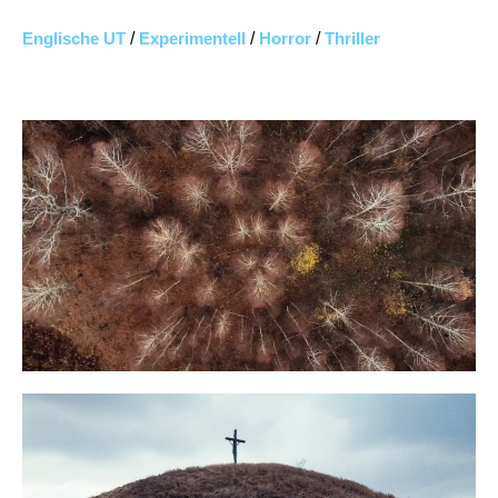
Englische UT
/
Experimentell
/
Horror
/
Thriller