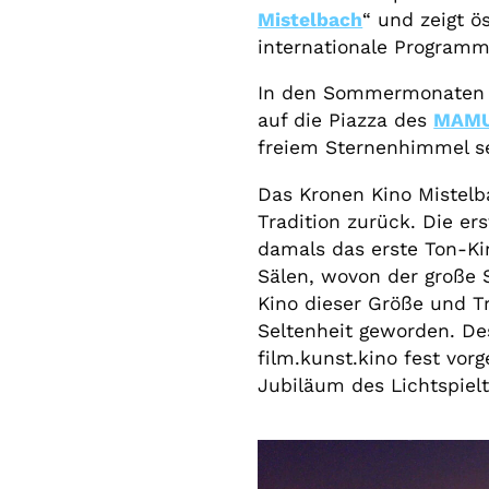
Mistelbach
“ und zeigt ö
internationale Programm
In den Sommermonaten 
auf die Piazza des
MAMU
freiem Sternenhimmel s
Das Kronen Kino Mistelba
Tradition zurück. Die ers
damals das erste Ton-Kin
Sälen, wovon der große S
Kino dieser Größe und Tr
Seltenheit geworden. Des
film.kunst.kino fest vo
Jubiläum des Lichtspielt