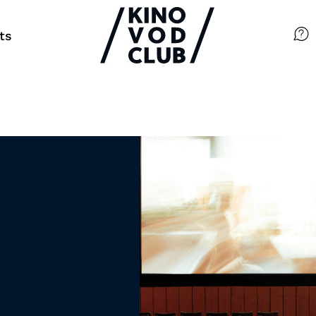
ts
Filme
Magazin
Kuratierungen
Events
So geht’s
Filmpakete