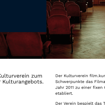
Gutscheine
& Filmpässe
Account
Suche
Kulturverein zum
Der Kulturverein film.ku
r Kulturangebots.
Schwerpunkte das Filman
Jahr 2011 zu einer fixen
etabliert.
Der Verein bespielt das T