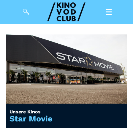
Filme
Magazin
Kuratierungen
Events
So geht’s
Filmpakete
Unsere Kinos
Gutscheine
Star Movie
& Filmpässe