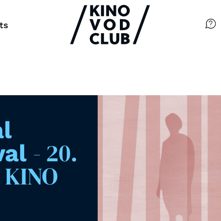
ts
Filme
Magazin
Kuratierungen
l
Events
- 20.
val
m KINO
So geht’s
Filmpakete