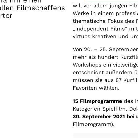
ogramm einen
will vor allem jungen Fi
llen Filmschaffens
Werke in einem professi
rter
thematische Fokus des Fe
„Independent Films“ mi
virtuos kreativen und u
Von 20. – 25. September 
mehr als hundert Kurzfi
Workshops ein vielseiti
entscheidet außerdem üb
müssen sie aus 87 Kurfi
Favoriten wählen.
15 Filmprogramme
des I
Kategorien Spielfilm, D
30. September 2021 bei
Filmprogramm).