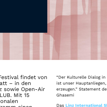
Gutscheine
& Filmpässe
Account
Suche
estival findet von
“Der Kulturelle Dialog in
att – in den
ist unser Hauptanliegen,
nz sowie Open-Air
erzeugen.” Statement de
LUB. Mit 15
Ghasemi
ionalen
Das
Linz International S