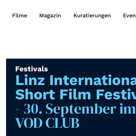
Filme
Magazin
Kuratierungen
Even
Festivals
Linz Internationa
Short Film Festi
- 30. September i
VOD CLUB