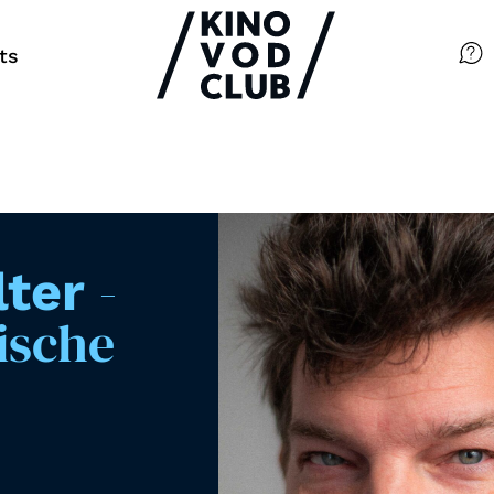
ts
Filme
Magazin
Kuratierungen
-
lter
Events
ische
So geht’s
Filmpakete