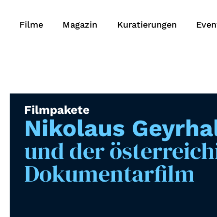
Filme
Magazin
Kuratierungen
Even
Filmpakete
Nikolaus Geyrha
und der österreich
Dokumentarfilm