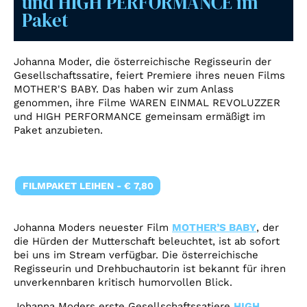
und HIGH PERFORMANCE im
Account
Paket
Suche
Johanna Moder, die österreichische Regisseurin der
Gesellschaftssatire, feiert Premiere ihres neuen Films
MOTHER'S BABY. Das haben wir zum Anlass
genommen, ihre Filme WAREN EINMAL REVOLUZZER
und HIGH PERFORMANCE gemeinsam ermäßigt im
Paket anzubieten.
FILMPAKET LEIHEN - € 7,80
Johanna Moders neuester Film
MOTHER’S BABY
, der
die Hürden der Mutterschaft beleuchtet, ist ab sofort
bei uns im Stream verfügbar. Die österreichische
Regisseurin und Drehbuchautorin ist bekannt für ihren
unverkennbaren kritisch humorvollen Blick.
Johanna Moders erste Gesellschaftssatiere
HIGH