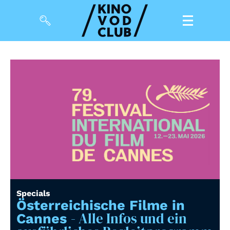
Filme
Magazin
Kuratierungen
Events
So geht’s
Filmpakete
Specials
Gutscheine
Österreichische Filme in
& Filmpässe
- Alle Infos und ein
Cannes