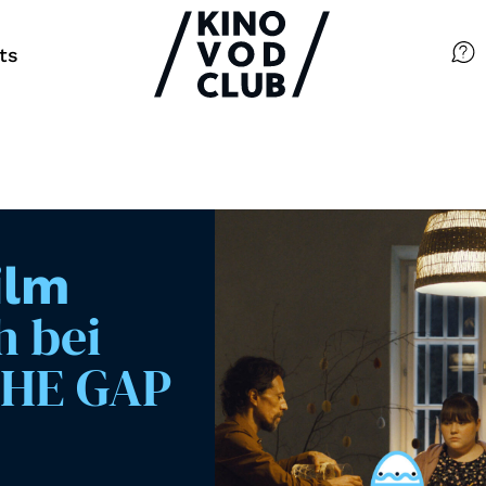
ts
Filme
Magazin
Kuratierungen
ilm
Events
h bei
THE GAP
So geht’s
Filmpakete