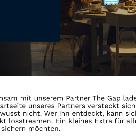
Gutscheine
& Filmpässe
Account
Suche
nsam mit unserem Partner The Gap laden
tartseite unseres Partners versteckt sic
ewusst nicht. Wer ihn entdeckt, kann s
 losstreamen. Ein kleines Extra für all
t sichern möchten.