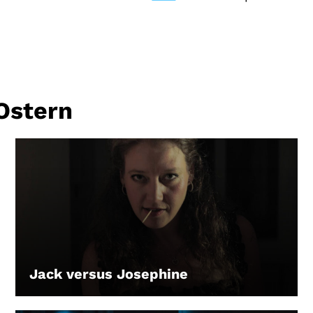
Ostern
Jack versus Josephine
LEIHEN