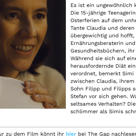
Es ist ein ungewöhnlich k
Die 15-jährige Teenagerin
Osterferien auf dem unh
Tante Claudia und deren 
übergewichtig und hofft,
Ernährungsberaterin und 
Gesundheitsbüchern, ihr
Während sie sich auf ei
herausfordernde Diät einl
verordnet, bemerkt Simi 
zwischen Claudia, ihrem
Sohn Filipp und Filipps 
Stefan vor sich gehen. W
seltsames Verhalten? Di
schlimmer als Simis schr
ur zu dem Film könnt ihr
hier
bei The Gap nachlese