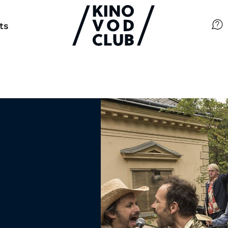
ts
Filme
Magazin
Kuratierungen
Events
So geht’s
Filmpakete