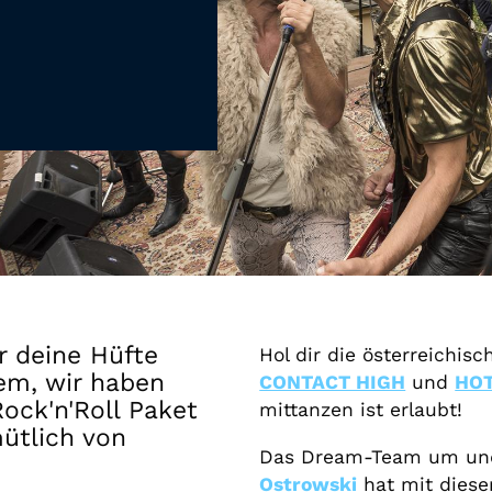
Gutscheine
& Filmpässe
Account
Suche
r deine Hüfte
Hol dir die österreichi
em, wir haben
CONTACT HIGH
und
HOT
ock'n'Roll Paket
mittanzen ist erlaubt!
mütlich von
Das Dream-Team um un
Ostrowski
hat mit dieser