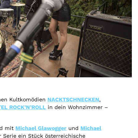
schen Kultkomödien
NACKTSCHNECKEN
,
EL ROCK’N’ROLL
in dein Wohnzimmer –
d mit
Michael Glawogger
und
Michael
 Serie ein Stück österreichische