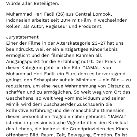
Würde aller Beteiligten.
Muhammad Heri Fadli (26) aus Central Lombok,
Indonesien arbeitet seit 2014 mit Film in wechselnden
Rollen, als Autor, Regisseur und Produzent.
Jurystatement
Einer der Filme in der Alterskategorie 23–27 hat uns
beeindruckt, weil er ein einzigartiges Kinoerlebnis
ermöglicht und den filmischen Rahmen als
Ausgangspunkt für die Erzählung nutzt. Der Preis in
dieser Kategorie geht an den Film “JAMAL” von
Muhammad Heri Fadli, ein Film, dem es hervorragend
gelingt, den Schauplatz auf ein Minimum – ein Bild – zu
reduzieren, um eine neue Wahrnehmung von Distanz zu
schaffen und zu ermöglichen. So weit weg vom Ort des
Geschehens, so weit weg vom Individuum und seiner
Mimik wird dem Zuschauer/der Zuschauerin die
kollektive Erfahrung und die menschliche Dimension
dieser persönlichen Tragödie näher gebracht. “JAMAL”
ist eine impressionistische Vignette über den Kreislauf
des Lebens, die indirekt die Grundprinzipien des Kinos
offenbart: Bild, Raum, Zeit, Bewegung, Emotion. Es ist